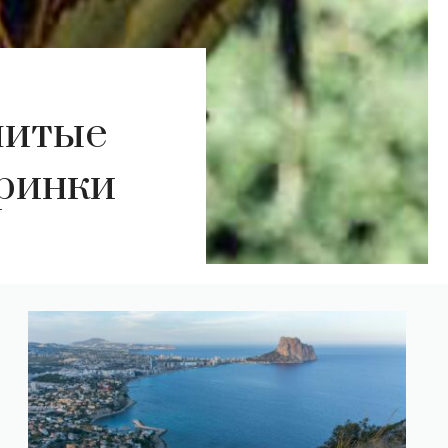
шитые
еринки