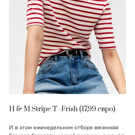
H & M Stripe T -Frish (17,99 евро)
И в этом еженедельном отборе весенняя