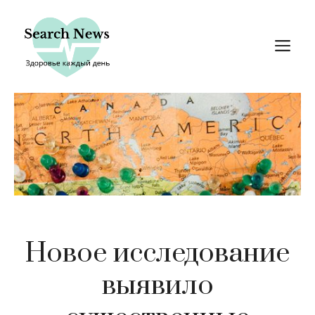
Перейти
к
М
содержимому
Новое исследование
выявило