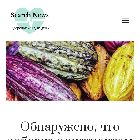
Перейти
к
М
содержимому
Обнаружено, что