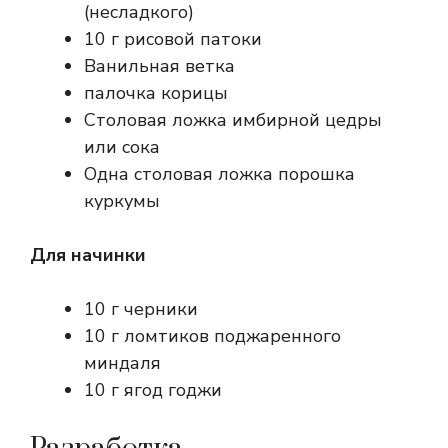
(несладкого)
10 г рисовой патоки
Ванильная ветка
палочка корицы
Столовая ложка имбирной цедры
или сока
Одна столовая ложка порошка
куркумы
Для начинки
10 г черники
10 г ломтиков поджаренного
миндаля
10 г ягод годжи