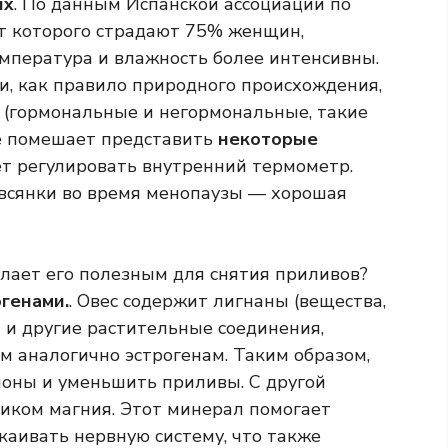
их
. По данным Испанской ассоциации по
от которого страдают 75% женщин,
емпература и влажность более интенсивны.
и, как правило природного происхождения,
 (гормональные и негормональные, такие
не помешает представить
некоторые
т регулировать внутренний термометр.
овсянки во время менопаузы — хорошая
делает его полезным для снятия приливов?
генами.
. Овес содержит лигнаны (вещества,
 и другие растительные соединения,
м аналогично эстрогенам. Таким образом,
моны и уменьшить приливы. С другой
ником магния. Этот минерал помогает
каивать нервную систему, что также