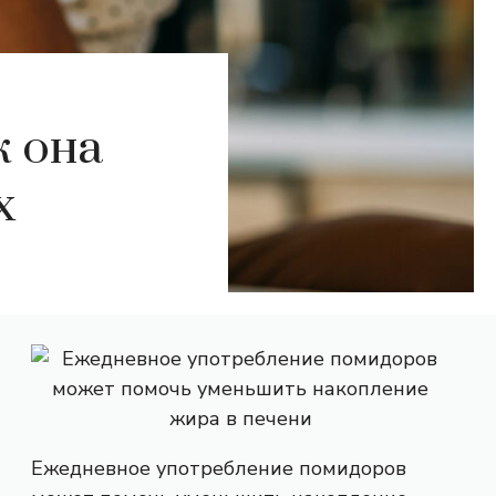
к она
х
Ежедневное употребление помидоров