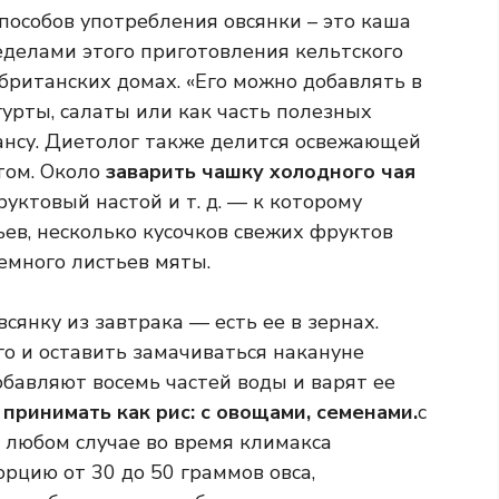
пособов употребления овсянки – это каша
ределами этого приготовления кельтского
 британских домах. «Его можно добавлять в
огурты, салаты или как часть полезных
ансу. Диетолог также делится освежающей
том. Около
заварить чашку холодного чая
уктовый настой и т. д. — к которому
ев, несколько кусочков свежих фруктов
немного листьев мяты.
сянку из завтрака — есть ее в зернах.
го и оставить замачиваться накануне
обавляют восемь частей воды и варят ее
 принимать как рис: с овощами, семенами.
с
 В любом случае во время климакса
цию от 30 до 50 граммов овса,