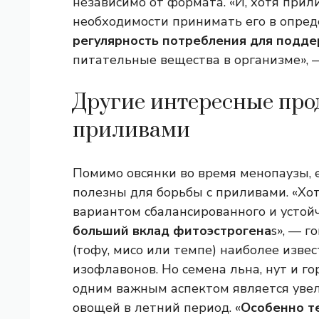
независимо от формата. «И, хотя при
необходимости принимать его в опред
регулярность потребления для подд
питательные вещества в организме», 
Другие интересные про
приливами
Помимо овсянки во время менопаузы, е
полезны для борьбы с приливами. «Хот
вариантом сбалансированного и устойч
больший вклад фитоэстрогена
s», — г
(тофу, мисо или темпе) наиболее изв
изофлавонов. Но семена льна, нут и г
одним важным аспектом является уве
овощей в летний период. «
Особенно те