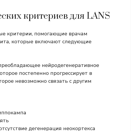
еских критериев для LANS
вые критерии, помогающие врачам
ита, которые включают следующие
 преобладающее нейродегенеративное
которое постепенно прогрессирует в
оторое невозможно связать с другим
иппокампа
ять
отсутствие
дегенерация неокортекса