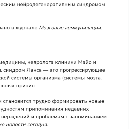
еским нейродегенеративным синдромом
вано в журнале
Мозговые коммуникации
.
 медицины, невролога клиники Майо и
я, синдром Ланса — это прогрессирующее
кой системы организма (системы мозга,
овных причин.
ям становится трудно формировать новые
трудностям припоминания недавних
утверждений и проблемам с запоминанием
е новости сегодня
.