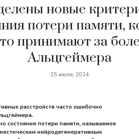
делены новые критери
ния потери памяти, 
то принимают за бол
Альцгеймера
25 июля, 2024
тивных расстройств часто ошибочно
льцгеймера.
но состояние потери памяти, называемое
нестическим нейродегенеративным