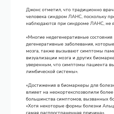
Джонс отметил, что традиционно врач
человека синдром ЛАНС, поскольку пр
наблюдаются при синдроме ЛАНС, не 
«Многие недегенеративные состояния 
дегенеративные заболевания, которые
мозга, также вызывают симптомы памя
визуализации мозга и других биомарке
уверенным, что симптомы пациента в
лимбической системы».
«Достижения в
биомаркеры
для болезн
влияет на
неокортекс
позволили более
большинства симптомов, вызванных бо
«Хотя некоторые формы болезни Альцг
самая распространенная причина».