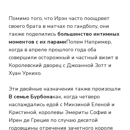
Помимо того, что Ирэн часто поощряет
своего брата в матчах по гандболу, они
также поделились
большинство интимных
моментов с их парами
Полем Например,
когда в апреле прошлого года оба
совершили осторожный и частный визит в
Королевский дворец с Джоанной Зотт и
Хуан Уркихо.
Эти двойные назначения также произошли
В семье Бурбона
как, когда четверо
наслаждались едой с Минзиной Еленой и
Кристиной, королевы Эмериты София и
Ирен де Греция по случаю десятой
годовщины отречения зачетного короля