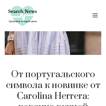
Перейти
к
М
содержимому
От португальского
символа к новинке от
Carolina Herrera: