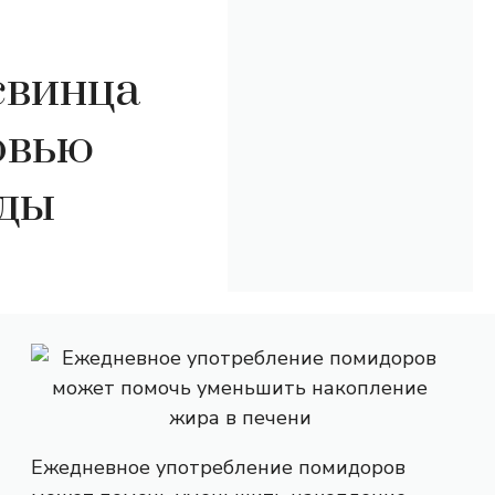
свинца
овью
оды
Ежедневное употребление помидоров