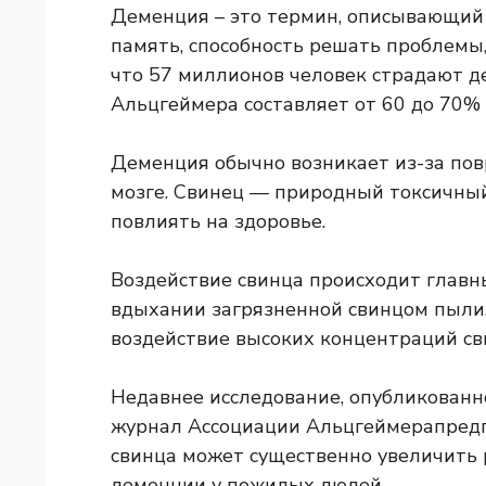
Деменция – это термин, описывающий
память, способность решать проблемы,
что
57 миллионов человек
страдают де
Альцгеймера составляет от 60 до 70% 
Деменция обычно возникает из-за по
мозге. Свинец — природный токсичны
повлиять на здоровье.
Воздействие свинца происходит глав
вдыхании загрязненной свинцом пыли,
воздействие высоких концентраций с
Недавнее исследование, опубликованн
журнал Ассоциации Альцгеймера
пред
свинца может существенно увеличить 
деменции у пожилых людей.