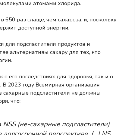
 молекулами атомами хлорида.
 650 раз слаще, чем сахароза, и, поскольку
держит доступной энергии.
ся для подсластителя продуктов и
тве альтернативы сахару для тех, кто
ргии.
к о его последствиях для здоровья, так и о
 В 2023 году
Всемирная организация
е сахарные подсластители не должны
ря, что:
 NSS (не-сахарные подсластители)
в долгосрочной перспективе. (…) NS