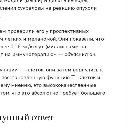
е модели (мыши) и делать выводы,
бления сукралозы на реакцию опухоли
.
тем проверили его у проспективных
 легких и меланомой. Они показали, что
ее 0,16 мг/кг/сут (миллиграмм на
ет на иммунотерапию», — объяснил он.
нкции Т -клеток, они затем вернулись к
е восстановленную функцию Т -клеток и
оему мнению, это высококачественные
том, что это абсолютно требует большего
мунный ответ