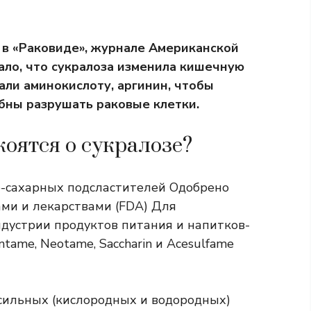
 в «Раковиде», журнале Американской
ало, что сукралоза изменила кишечную
али аминокислоту, аргинин, чтобы
бны разрушать раковые клетки.
оятся о сукралозе?
е-сахарных подсластителей
Одобрено
ми и лекарствами (FDA)
Для
ндустрии продуктов питания и напитков-
tame, Neotame, Saccharin и Acesulfame
сильных (кислородных и водородных)