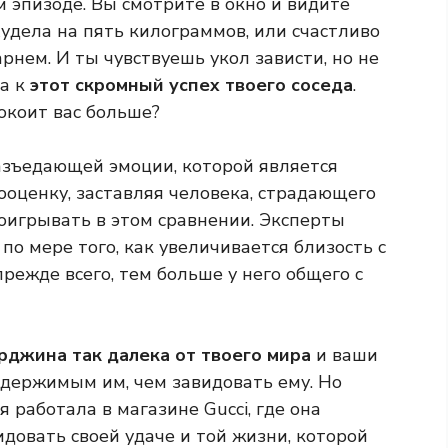
м эпизоде. Вы смотрите в окно и видите
худела на пять килограммов, или счастливо
рнем. И ты чувствуешь укол зависти, но не
 а к
этот скромный успех твоего соседа
.
покоит вас больше?
азъедающей эмоции, которой является
амооценку, заставляя человека, страдающего
роигрывать в этом сравнении. Эксперты
 по мере того, как увеличивается близость с
прежде всего, тем больше у него общего с
джина так далека от твоего мира
и ваши
одержимым им, чем завидовать ему. Но
я работала в магазине Gucci, где она
идовать своей удаче и той жизни, которой