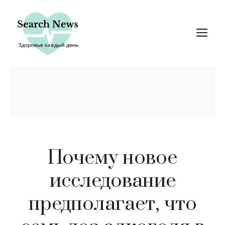
Перейти
к
М
содержимому
Почему новое
исследование
предполагает, что