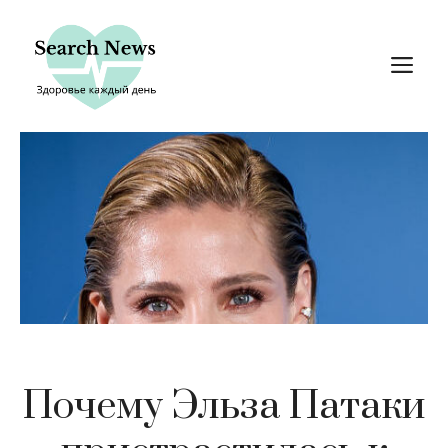
Перейти
к
М
содержимому
Почему Эльза Патаки