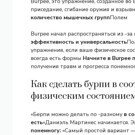
Burpee, это упражнение, созданное во 
приседание, сгибание оружия и взрыв
количество мышечных групп
Полем
Burpee начал распространяться из -за 
эффективность и универсальность
По
упражнения, если ваше физическое сос
всегда есть формы
Начните в Burpee 
получения травм и прогресса понемног
Как сделать бурпи в со
физическим состояние
«Берпи можно делать по -разному
в с
есть
«Даниэль Мартинес начинается. 
понемногу:
«Самый простой вариант — 