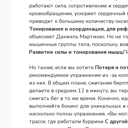
работают сила, сопротивление и сердеч
кровообращение, ускоряет сердечный п
приводит к большему количеству оксиг
Тонирование и координация, для реф
объясняет Даниэль Мартинес. Но не тол
мышечные группы тела, поскольку, во
Развитие силы и тонирования мышц
П
Но также, если вы хотите
Потеря и по
рекомендуемое упражнение из -за кол
из них. В общем плане, сжигание берп
делаете в среднем 12 в минуту, вы тер
сжигать бег в то же время. Конечно, и
выполняйте бокинг для уникальных и и
насколько полны упражнения. «Вы могл
трассе, где работали буррики
С другой