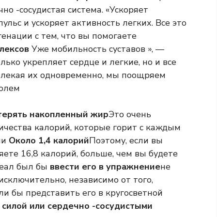
но -сосудистая система. «Ускоряет
ульс и ускоряет активность легких. Все это
енации с тем, что вы помогаете
лексов
Уже мобильность суставов », —
ько укрепляет сердце и легкие, но и все
влекая их одновременно, мы поощряем
олем
терять накопленный жир
Это очень
ичества калорий, которые горит с каждым
пи
Около 1,4 калорий
Поэтому, если вы
яете 16,8 калорий, больше, чем вы будете
деал был бы
ввести его в упражнение
не
сключительно, независимо от того,
и бы представить его в кругосветной
 силой или сердечно -сосудистыми