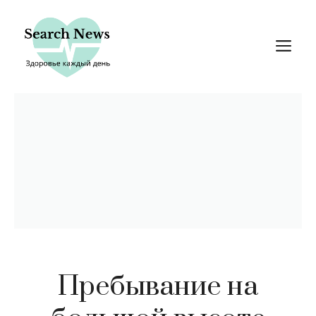
Перейти
к
М
содержимому
Пребывание на