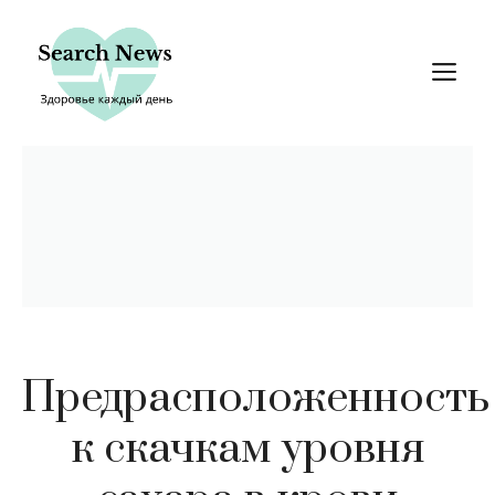
Перейти
к
М
содержимому
Предрасположенность
к скачкам уровня