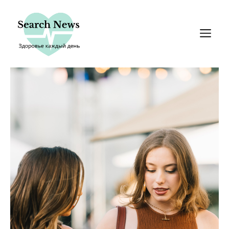
Перейти
к
М
содержимому