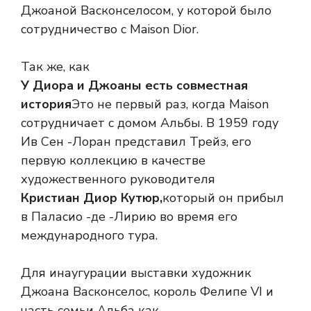
Джоаной Васконселосом, у которой было
сотрудничество с Maison Dior.
Так же, как
У Диора и Джоаны есть совместная
история
Это не первый раз, когда Maison
сотрудничает с домом Альбы. В 1959 году
Ив Сен -Лоран представил Трейз, его
первую коллекцию в качестве
художественного руководителя
Кристиан Диор Кутюр,
который он прибыл
в Паласио -де -Лирию во время его
международного тура.
Для инаугурации выставки художник
Джоана Васконселос, король Фелипе VI и
часть семьи Альба как