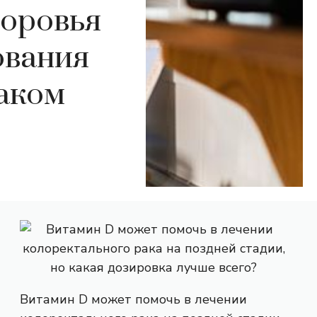
доровья
ования
раком
Витамин D может помочь в лечении