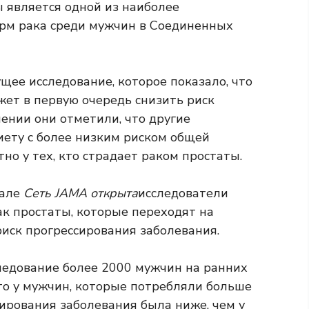
ы является одной из наиболее
рм рака среди мужчин в Соединенных
щее исследование, которое показало, что
ет в первую очередь снизить риск
лении они отметили, что другие
иету с более низким риском общей
но у тех, кто страдает раком простаты.
нале
Сеть JAMA открыта
исследователи
ак простаты, которые переходят на
иск прогрессирования заболевания.
ледование более 2000 мужчин на ранних
что у мужчин, которые потребляли больше
ирования заболевания была ниже, чем у