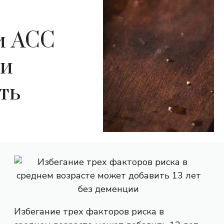
и ACC
ми
ть
Избегание трех факторов риска в