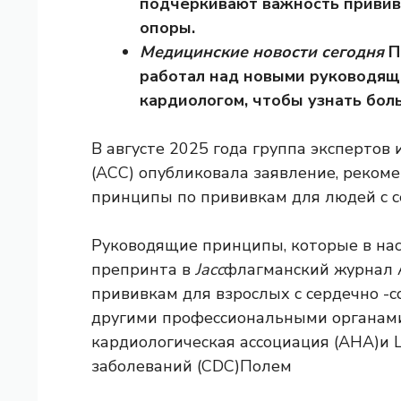
подчеркивают важность прививки
опоры.
Медицинские новости сегодня
П
работал над новыми руководящ
кардиологом, чтобы узнать бол
В августе 2025 года группа экспертов
(ACC) опубликовала заявление, реко
принципы по прививкам для людей с с
Руководящие принципы, которые в нас
препринта в
Jacc
флагманский журнал 
прививкам для взрослых с сердечно -
другими профессиональными органами
кардиологическая ассоциация (AHA)
и
заболеваний (CDC)
Полем