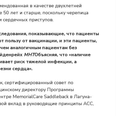
мендованная в качестве двухлетней
е 50 лет и старше, поскольку черепица
и сердечных приступов.
следования, показывающие, что пациенты
 пользу от вакцинации, и эти пациенты,
е чем аналогичным пациентам без
Хайденрейх
МНТ
Объясняя, что «наличие
ивает риск тяжелой инфекции, а
езни сердца».
ук, сертифицированный совет по
ицинскому директору Программы
нтре MemorialCare Saddleback в Лагуна-
свой вклад в руководящие принципы ACC,