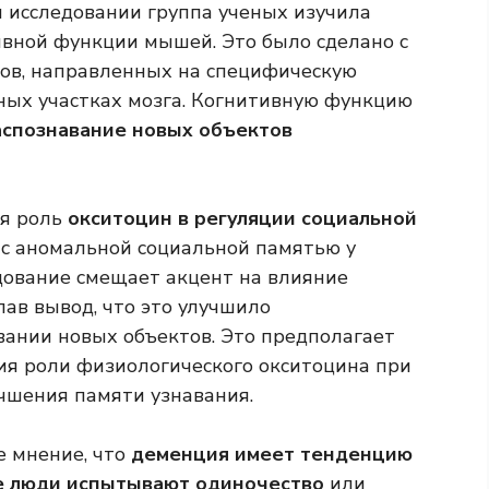
м исследовании группа ученых изучила
вной функции мышей. Это было сделано с
ов, направленных на специфическую
ых участках мозга. Когнитивную функцию
спознавание новых объектов
я роль
окситоцин
в регуляции социальной
 с аномальной социальной памятью у
дование смещает акцент на влияние
елав вывод, что это улучшило
ании новых объектов. Это предполагает
ия роли физиологического окситоцина при
учшения памяти узнавания.
 мнение, что
деменция
имеет тенденцию
де люди испытывают одиночество
или