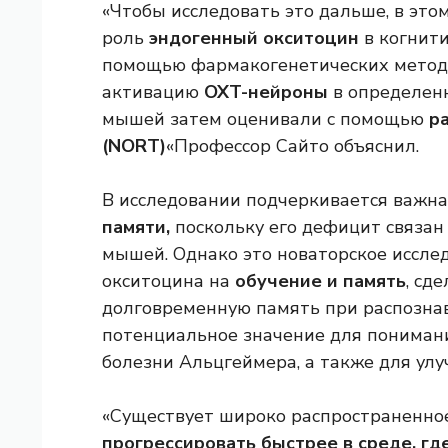
«Чтобы исследовать это дальше, в это
роль
эндогенный окситоцин
в когнити
помощью фармакогенетических метод
активацию
OXT-нейроны
в определенн
мышей затем оценивали с помощью
ра
(NORT)
«Профессор Сайто объяснил.
В исследовании подчеркивается важна
памяти,
поскольку его дефицит связан
мышей. Однако это новаторское иссле
окситоцина на
обучение и память
, сд
долговременную память при распознав
потенциальное значение для пониман
болезни Альцгеймера, а также для ул
«Существует широко распространенное
прогрессировать быстрее в среде, г