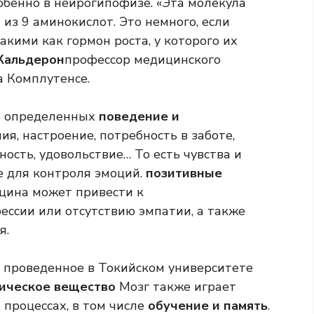
обенно в нейрогипофизе. «Эта молекула
 из 9 аминокислот. Это немного, если
акими как гормон роста, у которого их
Кальдерон
профессор медицинского
 Комплутенсе.
ие определенных
поведение и
я, настроение, потребность в заботе,
ность, удовольствие… То есть чувства и
е для контроля эмоций.
позитивные
оцина может привести к
ессии или отсутствию эмпатии, а также
я.
, проведенное в Токийском университете
ическое вещество
Мозг также играет
процессах, в том числе
обучение и память
.