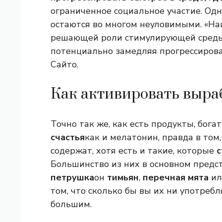
ограниченное социальное участие. Од
остаются во многом неуловимыми. «На
решающей роли стимулирующей среды, 
потенциально замедляя прогрессиров
Сайто.
Как активировать выра
Точно так же, как есть продукты, бог
счастья
как и мелатонин, правда в том,
содержат, хотя есть и такие, которые
с
Большинство из них в основном предс
петрушка
он
тимьян
,
перечная мята
и
том, что сколько бы вы их ни употреб
большим.