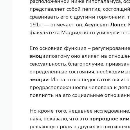
расположенной ниже гипоталамуса, ос
представляет собой пептид, состоящий
сравнивать его с другими гормонами, т
191», — отмечает он.
Асунсьон Лопес-
факультета Мадридского университета
Его основная функция – регулирован
эмоции
поэтому оно влияет на отношени
сексуальность, благополучие, привязан
определенные состояния, необходимы
эмоции
. Из-за этого недостаток оксит
предрасположенности человека к депр
повлиять на его социальные отношени
Но кроме того, недавнее исследование
наук, показало, что это
природное хим
решающую роль в других когнитивных 