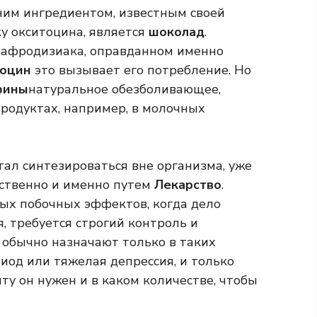
дним ингредиентом, известным своей
у окситоцина, является
шоколад
.
 афродизиака, оправданном именно
тоцин
это вызывает его потребление. Но
фины
натуральное обезболивающее,
продуктах, например, в молочных
стал синтезироваться вне организма, уже
сственно и именно путем
Лекарство
.
ных побочных эффектов, когда дело
, требуется строгий контроль и
 обычно назначают только в таких
риод или тяжелая депрессия, и только
ту он нужен и в каком количестве, чтобы