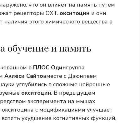
наружено, что он влияет на память путем
ержат рецепторы OXT.
окситоцин
и они
т наличия этого химического вещества в
а обучение и память
икованном в
ПЛОС Один
группа
ом
Акиёси Сайто
вместе с Дзюнпеем
 науки углубились в сложные нейронные
ируемые
окситоцин
. В предыдущем
средством эксперимента на мышах
е окситоцина с модификациями улучшает
 вспять ухудшение когнитивных функций,