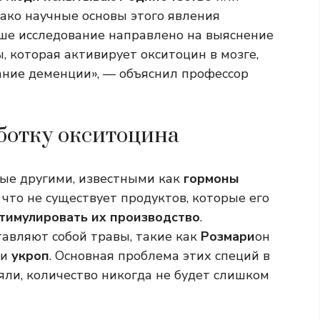
нако научные основы этого явления
ше исследование направлено на выяснение
которая активирует окситоцин в мозге,
ание деменции», — объяснил профессор
ботку окситоцина
атые другими, известными как
гормоны
 что не существует продуктов, которые его
тимулировать их производство
.
тавляют собой травы, такие как
Розмари
он
ли
укроп
. Основная проблема этих специй в
ляли, количество никогда не будет слишком