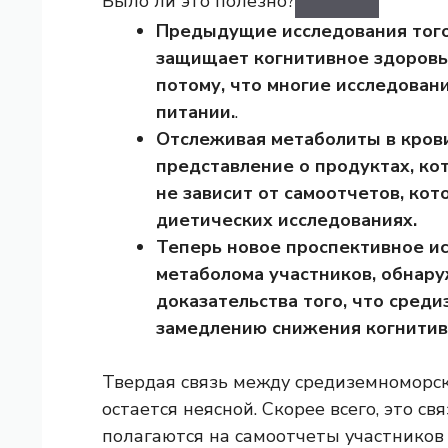
Было ли это полезно?
Предыдущие исследования того
защищает когнитивное здоровье
потому, что многие исследован
питании.
.
Отслеживая метаболиты в крови
представление о продуктах, ко
не зависит от самоотчетов, ко
диетических исследованиях.
Теперь новое проспективное ис
метаболома участников, обнар
доказательства того, что сред
замедлению снижения когнитив
Твердая связь между средиземноморс
остается неясной. Скорее всего, это св
полагаются на самоотчеты участников 