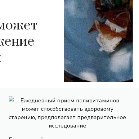
 может
жение
й