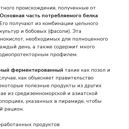
отного происхождения, полученные от
Основная часть потребляемого белка
Его получают из комбинации цельного
культур и бобовых (фасоли). Эта
нокислот, необходимых для полноценного
каждый день, а также содержит много
рдиопротекторным профилем.
ный ферментированный
такие как позол и
случае, как объясняет правительство
екоторые полезные продукты из других
чае из средиземноморской и азиатской
опорциях, указанных в пирамиде, чтобы
й рацион.
еработанных продуктов