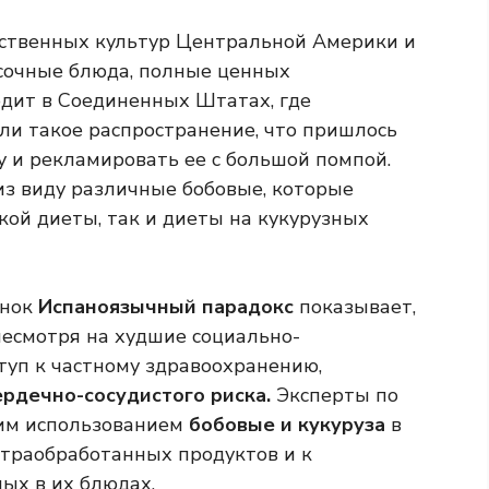
йственных культур Центральной Америки и
сочные блюда, полные ценных
одит в Соединенных Штатах, где
и такое распространение, что пришлось
 и рекламировать ее с большой помпой.
 из виду различные бобовые, которые
кой диеты, так и диеты на кукурузных
онок
Испаноязычный парадокс
показывает,
несмотря на худшие социально-
туп к частному здравоохранению,
рдечно-сосудистого риска.
Эксперты по
им использованием
бобовые и кукуруза
в
траобработанных продуктов и к
ых в их блюдах.