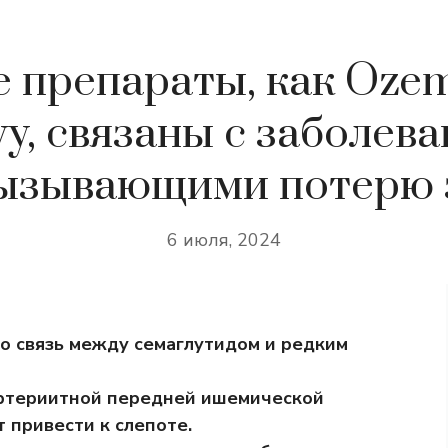
е препараты, как Ozem
y, связаны с заболев
 вызывающими потерю 
6 июля, 2024
о связь между семаглутидом и редким
артериитной передней ишемической
 привести к слепоте.