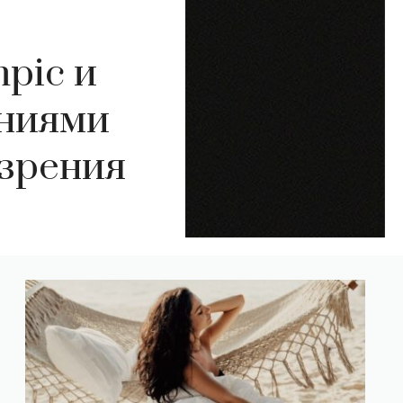
pic и
аниями
зрения