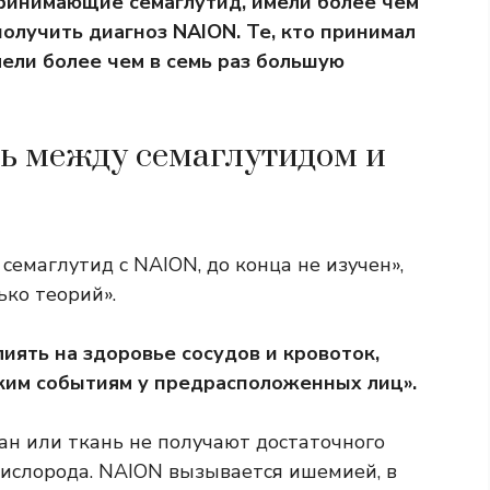
принимающие семаглутид, имели более чем
олучить диагноз NAION. Те, кто принимал
ели более чем в семь раз большую
зь между семаглутидом и
емаглутид с NAION, до конца не изучен»,
ько теорий».
лиять на здоровье сосудов и кровоток,
ким событиям у предрасположенных лиц».
ан или ткань не получают достаточного
 кислорода. NAION вызывается ишемией, в