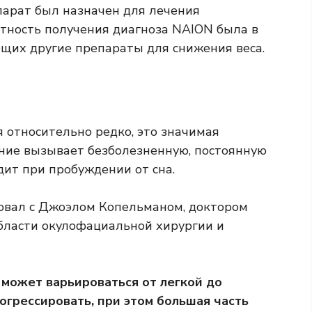
парат был назначен для лечения
ятность получения диагноза NAION была в
ющих другие препараты для снижения веса.
я относительно редко, это значимая
ние вызывает безболезненную, постоянную
дит
при пробуждении от сна.
овал с Джоэлом Копельманом, доктором
бласти окулофациальной хирургии и
я может варьироваться от легкой до
огрессировать, при этом большая часть