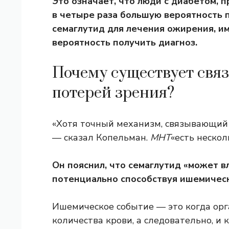
Это означает, что люди с диабетом, 
в четыре раза большую вероятность п
семаглутид для лечения ожирения, им
вероятность получить диагноз.
Почему существует свя
потерей зрения?
«Хотя точный механизм, связывающий с
— сказал Копельман.
МНТ
«есть нескол
Он пояснил, что семаглутид «может в
потенциально способствуя ишемичес
Ишемическое событие — это когда орг
количества крови, а следовательно, и