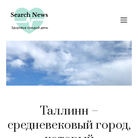
Перейти
к
М
содержимому
Таллинн –
средневековый город,