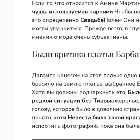
Если то, что относится к Амине Март
чушь, используемая парнями
Чтобы по
это определенно
Свадьба
Полем Они н
могли улучшиться. Прежде всего, в случ
мнения о моде очень субъективны.
Были критика платья Барб
Давайте нанесем на стол только одно 
бросило на землю платье, выбранное 
Хотя вы должны подчеркнуть это,
Был
редкой ситуации без Тиары
ожерелье,
голову, которое было в довольно стра
понято, хотя
Невеста была такой кра
испортить фотографию, пока она была