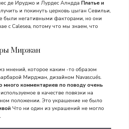
инес де Ируджо и Лурдес Алндда
Платье и
лучить и покинуть церковь цыган Севильи,
е были негативными факторами, но они
ае с Calesea, потому что мы знаем, что
ары Миржан
из мнений, которое каким -то образом
Барбарой Мирджан, дизайном Navascués.
о много комментариев по поводу очень
 используемое в качестве повязки на
нном положении. Это украшение не было
сивой
Что ни один из украшений не могло
.