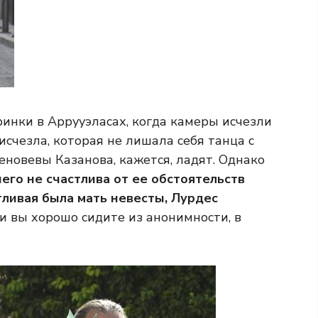
инки в Аррууэласах, когда камеры исчезли
счезла, которая не лишала себя танца с
новевы Казанова, кажется, ладят. Однако
его не счастлива от ее обстоятельств
тливая была мать невесты, Лурдес
и вы хорошо сидите из анонимности, в