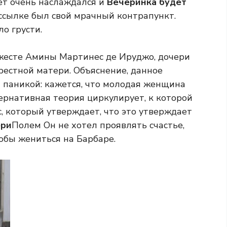
ет очень наслаждался и
Вечеринка будет
 ссылке был свой мрачный контрапункт.
ло грусти.
в жесте Амины Мартинес де Ируджо, дочери
рестной матери. Объяснение, данное
й паникой: кажется, что молодая женщина
тернативная теория циркулирует, к которой
, который утверждает, что это утверждает
ери
Полем Он не хотел проявлять счастье,
тобы жениться на Барбаре.