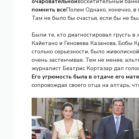
очаровательной
восхитительный банк
помнить все
Полем Однако, конечно, в
Там не было бы счастья, если бы не бы
Были те, кто диагностировал грусть 
Кайетано и Геновева Казанова, Бобы К
столько серьезности, было живописно
очень застенчивая. Тем не менее, аль
журналист Беатрис Кортазар дал голос
Его угрюмость была в отдаче его мат
сопровождая своего отца на алтарь, ч