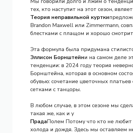
Мы говорили долго и лжим о тенденци
тех, кто наступит на этот сезон, являет
Теория неправильной куртки
предложе
Brandon Maxwell или Zimmermann, сов
блестками с плащом и хорошо смотрит
Эта формула была придумана стилист
Эллисон Борнштейн
и на самом деле э
тенденции: в 2024 году теория неверн
Борнштейна, которая в основном состоя
обувью: сочетание цветочных платье
сетками с танцоры.
В любом случае, в этом сезоне мы сдел
такая же, как и у
Прада
Полем Потому что кто не любит
холода и дождя. Здесь мы оставляем 