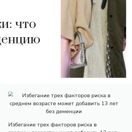
и: что
нденцию
Избегание трех факторов риска в