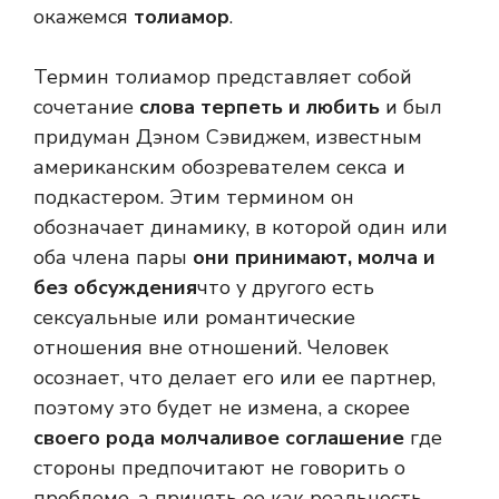
окажемся
толиамор
.
Термин толиамор представляет собой
сочетание
слова терпеть и любить
и был
придуман Дэном Сэвиджем, известным
американским обозревателем секса и
подкастером. Этим термином он
обозначает динамику, в которой один или
оба члена пары
они принимают, молча и
без обсуждения
что у другого есть
сексуальные или романтические
отношения вне отношений. Человек
осознает, что делает его или ее партнер,
поэтому это будет не измена, а скорее
своего рода молчаливое соглашение
где
стороны предпочитают не говорить о
проблеме, а принять ее как реальность,