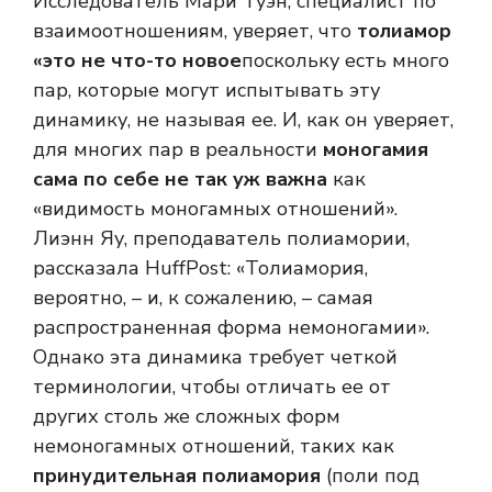
Исследователь Мари Туэн, специалист по
взаимоотношениям, уверяет, что
толиамор
«это не что-то новое
поскольку есть много
пар, которые могут испытывать эту
динамику, не называя ее. И, как он уверяет,
для многих пар в реальности
моногамия
сама по себе не так уж важна
как
«видимость моногамных отношений».
Лиэнн Яу, преподаватель полиамории,
рассказала HuffPost: «Толиамория,
вероятно, – и, к сожалению, – самая
распространенная форма немоногамии».
Однако эта динамика требует четкой
терминологии, чтобы отличать ее от
других столь же сложных форм
немоногамных отношений, таких как
принудительная полиамория
(поли под