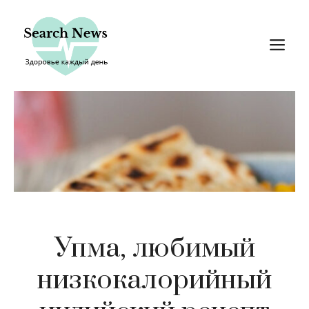
Перейти
к
М
содержимому
Упма, любимый
низкокалорийный