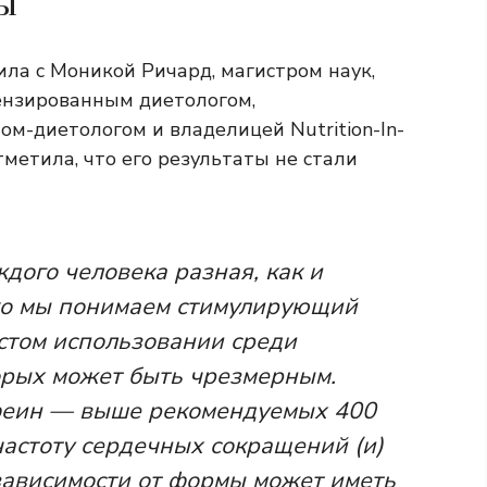
ы
ла с Моникой Ричард, магистром наук,
ензированным диетологом,
м-диетологом и владелицей Nutrition-In-
отметила, что его результаты не стали
дого человека разная, как и
ко мы понимаем стимулирующий
астом использовании среди
орых может быть чрезмерным.
феин — выше рекомендуемых 400
астоту сердечных сокращений (и)
зависимости от формы может иметь