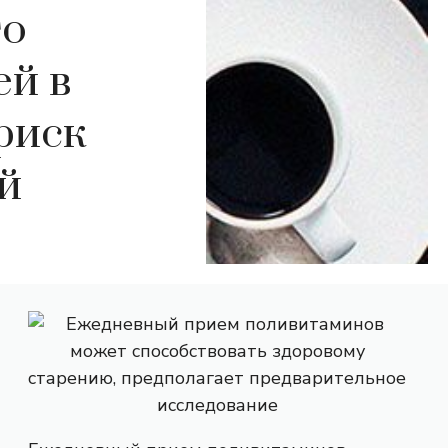
го
ей в
риск
й