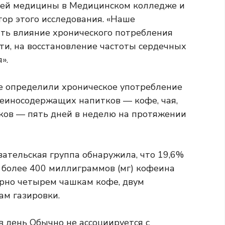
ней медицины в Медицинском колледже и
ор этого исследования. «Наше
ть влияние хронического потребления
сти, на восстановление частоты сердечных
».
е определили хроническое употребление
еиносодержащих напитков — кофе, чая,
ков — пять дней в неделю на протяжении
вательская группа обнаружила, что 19,6%
 более 400 миллиграммов (мг) кофеина
ерно четырем чашкам кофе, двум
ам газировки.
в день
Обычно не ассоциируется с