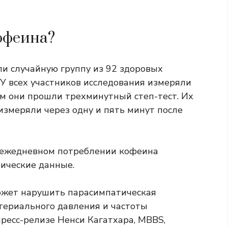
офеина?
ли случайную группу из 92 здоровых
. У всех участников исследования измеряли
ем они прошли трехминутный степ-тест. Их
измеряли через одну и пять минут после
 ежедневном потреблении кофеина
ические данные.
может нарушить
парасимпатическая
териального давления и частоты
ресс-релизе Ненси Кагатхара, MBBS,