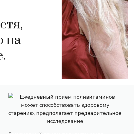
стя,
 на
.