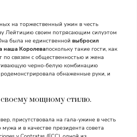
ых на торжественный ужин в честь
еву Лейтицию своим потрясающим силуэтом
 Она была не единственной
выбросил
а наша Королева
поскольку такие гости, как
ст по связям с общественностью и жена
тягивающую черно-белую комбинацию
продемонстрировала обнаженные руки, и
 своему мощному стилю.
вер, присутствовала на гала-ужине в честь
 мужа и в качестве президента совета
ones y Contratas (FCC), одной из