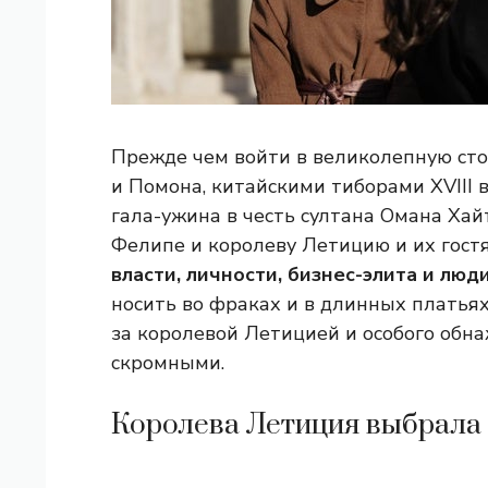
Прежде чем войти в великолепную ст
и Помона, китайскими тиборами XVIII в
гала-ужина в честь султана Омана Ха
Фелипе и королеву Летицию и их гостя
власти, личности, бизнес-элита и люд
носить во фраках и в длинных платьях
за королевой Летицией и особого обн
скромными.
Королева Летиция выбрала