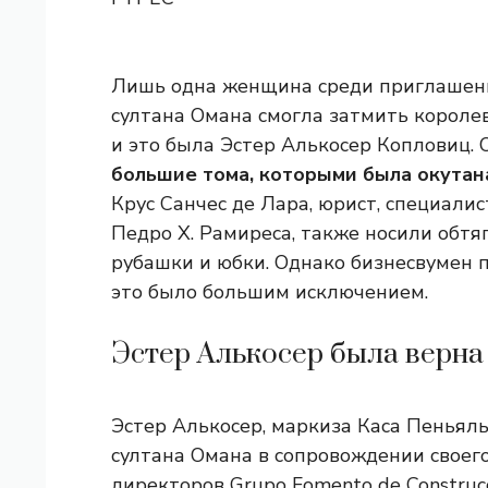
Лишь одна женщина среди приглашенн
султана Омана смогла затмить корол
и это была Эстер Алькосер Копловиц.
большие тома, которыми была окутан
Крус Санчес де Лара, юрист, специали
Педро Х. Рамиреса, также носили об
рубашки и юбки. Однако бизнесвумен 
это было большим исключением.
Эстер Алькосер была верна
Эстер Алькосер, маркиза Каса Пеньяль
султана Омана в сопровождении своего
директоров Grupo Fomento de Construcci