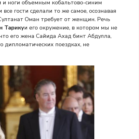
и и ноги объемным кобальтово-синим
и все гости сделали то же самое, осознавая
Султанат Оман требует от женщин. Речь
н Тарику
и его окружение, в котором мы не
то его жена Сайида Ахад бинт Абдулла,
о дипломатических поездках, не