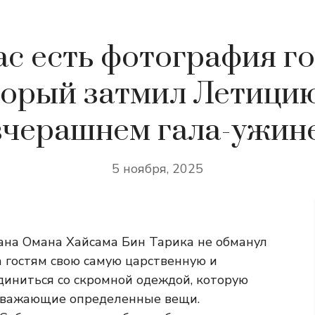
ас есть фотография го
торый затмил Летицию
вчерашнем гала-ужине
5 ноября, 2025
ана Омана Хайсама Бин Тарика не обманул
 гостям свою самую царственную и
диниться со скромной одеждой, которую
уважающие определенные вещи.