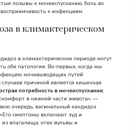
стые позывы к мочеиспусканию, боль во
 восприимчивость к инфекциям.
доза в климактерическом
андидоз в климактерическом периоде могут
ь обе патологии. Во-первых, когда мы
 инфекцию мочевыводящих путей
 случаев причиной является кишечная
 острая потребность в мочеиспускании
;
искомфорт в нижней части живота», —
свою очередь, вагинальный кандидоз
 «Его симптомы включают зуд и
 из влагалища; отек вульвы и