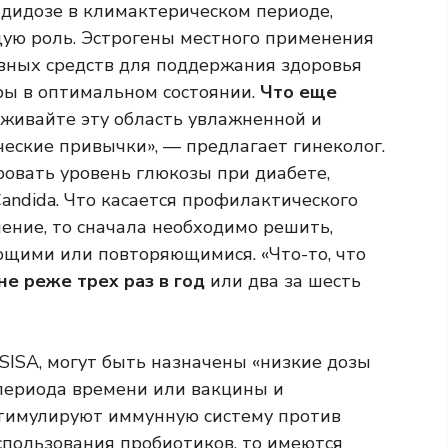
ндидозе в климактерическом периоде,
ую роль. Эстрогены местного применения
вных средств для поддержания здоровья
ры в оптимальном состоянии.
Что еще
живайте эту область увлажненной и
еские привычки», — предлагает гинеколог.
ровать уровень глюкозы при диабете,
andida. Что касается профилактического
ение, то сначала необходимо решить,
ющими или повторяющимися. «Что-то, что
не реже трех раз в год
или два за шесть
ASISA, могут быть назначены «низкие дозы
периода времени или вакцины и
стимулируют иммунную систему против
спользования пробиотиков, то имеются