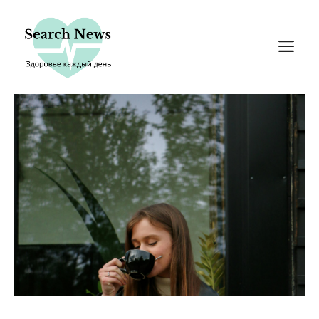
Перейти
к
М
содержимому