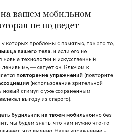
 на вашем мобильном
оторая не подведет
 у которых проблемы с памятью, так это то,
мышца вашего тела.
и если его не
я новые технологии и искусственный
 ленивым», — сетует он. Ключом к
ляется
повторение упражнений
(повторите
ассоциация
(использование зрительной
ь новый стимул с уже сохраненным
влекал выгоду из старого).
дать
будильник на твоем мобильном
но без
ит, мы будем знать, что нам нужно что-то
азывает, что именно. Наше упражнение –