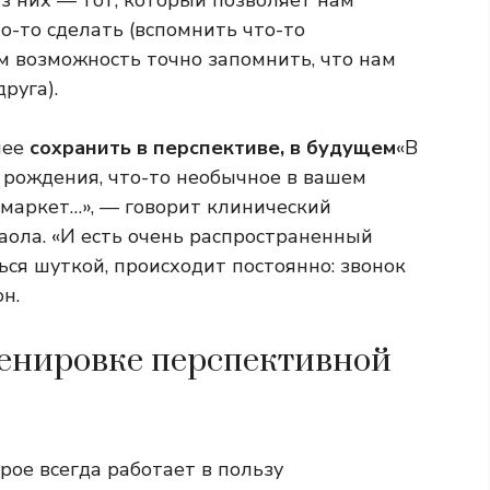
з них — тот, который позволяет нам
о-то сделать (вспомнить что-то
ам возможность точно запомнить, что нам
руга).
нее
сохранить в перспективе, в будущем
«В
 рождения, что-то необычное в вашем
ермаркет…», — говорит клинический
аола. «И есть очень распространенный
ься шуткой, происходит постоянно: звонок
н.
ренировке перспективной
ое всегда работает в пользу