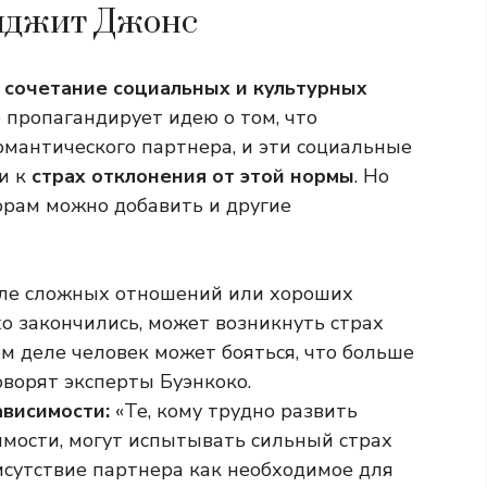
иджит Джонс
ь
сочетание социальных и культурных
о пропагандирует идею о том, что
омантического партнера, и эти социальные
и к
страх отклонения от этой нормы
. Но
торам можно добавить и другие
ле сложных отношений или хороших
о закончились, может возникнуть страх
ом деле человек может бояться, что больше
оворят эксперты Буэнкоко.
ависимости:
«Те, кому трудно развить
имости, могут испытывать сильный страх
исутствие партнера как необходимое для