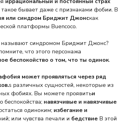
бя
иррациональный и постоянный страх
, такое бывает даже с признаками фобии. В
я или синдром Бриджит Джонс
как
еской платформы Buencoco.
 называют синдромом Бриджит Джонс?
помните, что этого персонажа
ое беспокойство о том, что ты одинок
.
фобия может проявляться через ряд
ов.
s различных сущностей, некоторые из
ных фобиях. Вы можете проявить
и
о беспокойства;
навязчивые и навязчивые
остаться одиноким;
избегание и
ний; или чувства печали и
бедствие
В этой