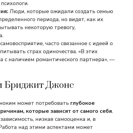
 психологи.
ия:
Люди, которые ожидали создать семью
ределенного периода, но видят, как их
пытывать некоторую тревогу,
а.
самовосприятие, часто связанное с идеей о
дпитывать страх одиночества. «В этих
на с наличием романтического партнера», —
ом Бриджит Джонс
иноким может потребовать
глубокое
ричинам, которые зависят от самого себя
.
ависимость, низкая самооценка и, в
 Работа над этими аспектами может