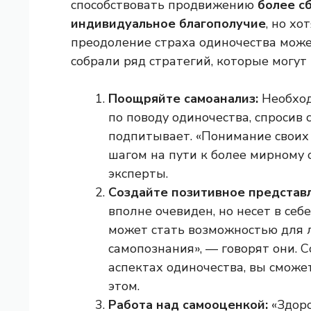
способствовать продвижению
более сб
индивидуальное благополучие
, но хо
преодоление страха одиночества може
собрали ряд стратегий, которые могут
Поощряйте самоанализ:
Необход
по поводу одиночества, спросив с
подпитывает. «Понимание своих
шагом на пути к более мирному 
эксперты.
Создайте позитивное представл
вполне очевиден, но несет в се
может стать возможностью для л
самопознания», — говорят они.
аспектах одиночества, вы сможе
этом.
Работа над самооценкой:
«Здоро