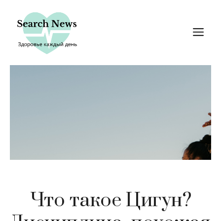
Перейти
к
М
содержимому
Что такое Цигун?