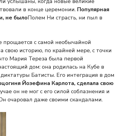
ли услышаны, когда новые великие
ствовали в конце церемонии.
Популярная
и, не было
Полем Ни страсть, ни пыл в
ле прощается с самой необычайной
а свою историю, по крайней мере, с точки
то Мария Тереза ​​была первой
астоящий дом: она родилась на Кубе в
 диктатуры Батисты. Его интеграция в дом
рцогиня Йозефина Карлота, сделала свою
чае он не мог с его силой соблазнения и
Он очаровал даже своими скандалами.