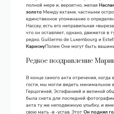
полной мере и, вероятно, желая
Насла
золото
Между яхтами, частными остров
единственное упоминание о определен
Нассау, есть его неправильная «выреза
что он оставляет, однако, движется в
редко. Guillermo de Luxembourg и Estef
Карисму
Полем Они могут быть вашими
Редкое поздравление Мари
В конце самого акта отречения, когда 
гости, мы могли видеть минимальное
Герцогиней, Эстефанией и великой об
была снята для последней фотографии
акта ту же неподвижную улыбку, и вме
свою мать -в -устав. Этот
Он поднял го