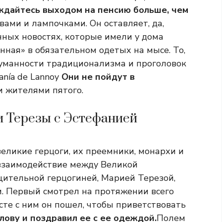
ждайтесь выходом на пенсию больше, чем
ами и лампочками. Он оставляет, да,
ных новостях, которые имели у дома
нная» в обязательном одетых на мысе. То,
 туманности традиционализма и проголовок
anía de Lannoy
Они не пойдут в
 жителями пятого.
и Терезы с Эстефанией
великие герцоги, их преемники, монархи и
 взаимодействие между Великой
щительной герцогиней, Марией Терезой,
. Первый смотрел на протяжении всего
сте с ним он пошел, чтобы приветствовать
лову и поздравил ее с ее одеждой.
Полем