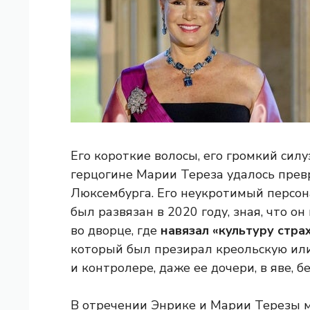
Его короткие волосы, его громкий сил
герцогине Марии Тереза ​​удалось пре
Люксембурга. Его неукротимый персон
был развязан в 2020 году, зная, что 
во дворце, где
навязал «культуру стра
который был презирал креольскую или
и контролере, даже ее дочери, в яве,
В отречении Энрике и Марии Терезы м