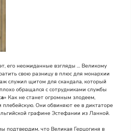
уэт, его неожиданные взгляды … Великому
вратить свою разницу в плюс для монархии
аж служил щитом для скандала, который
он плохо обращался с сотрудниками службы
ха
» Как не станет огромным злодеем,
 плебейскую. Они обвиняют ее в диктаторе
 бельгийской графине Эстефании из Ланной.
ы подтвердим, что Великая Герцогиня в