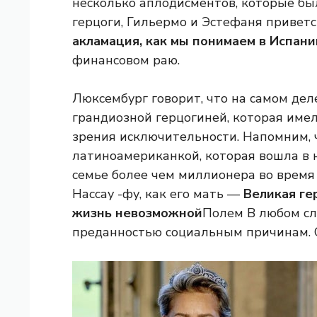
несколько аплодисментов, которые бы
герцоги, Гильермо и Эстефаня привет
акламация, как мы понимаем в Испани
финансовом раю.
Люксембург говорит, что на самом де
грандиозной герцогиней, которая имел
зрения исключительности. Напомним, ч
латиноамериканкой, которая вошла в н
семье более чем миллионера во время
Нассау -фу, как его мать —
Великая ге
жизнь невозможной
Полем В любом слу
преданностью социальным причинам. 