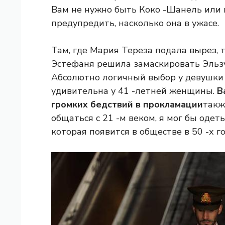
Вам не нужно быть Коко -Шанель или 
предупредить, насколько она в ужасе.
Там, где Мария Тереза ​​подала вырез,
Эстефаня решила замаскировать Эльзу
Абсолютно логичный выбор у девушки ш
удивительна у 41 -летней женщины.
Ва
громких бедствий в прокламации
такж
общаться с 21 -м веком, я мог бы одет
которая появится в обществе в 50 -х го