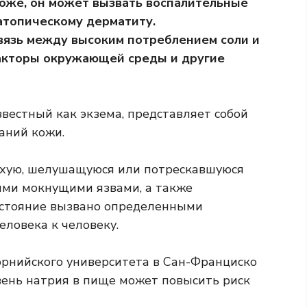
коже, он может вызвать воспалительные
атопическому дерматиту.
вязь между высоким потреблением соли и
акторы окружающей среды и другие
вестный как экзема, представляет собой
аний кожи.
ухую, шелушащуюся или потрескавшуюся
ыми мокнущими язвами, а также
остояние вызвано определенными
еловека к человеку.
рнийского университета в Сан-Франциско
вень натрия в пище может повысить риск