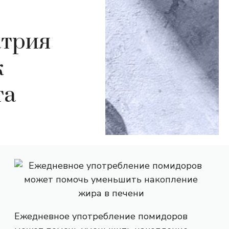
атрия
к
та
Ежедневное употребление помидоров