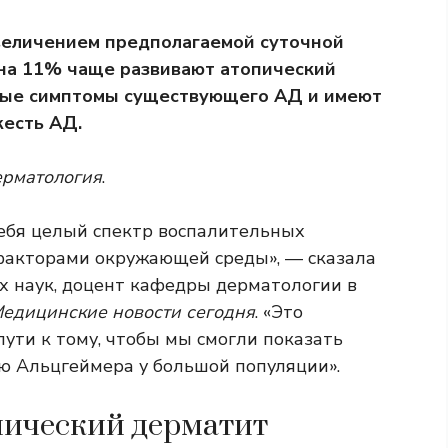
увеличением предполагаемой суточной
 на 11% чаще развивают атопический
ные симптомы существующего АД и имеют
жесть АД.
рматология
.
себя целый спектр воспалительных
факторами окружающей среды», — сказала
х наук, доцент кафедры дерматологии в
едицинские новости сегодня
. «Это
ути к тому, чтобы мы смогли показать
ю Альцгеймера у большой популяции».
пический дерматит