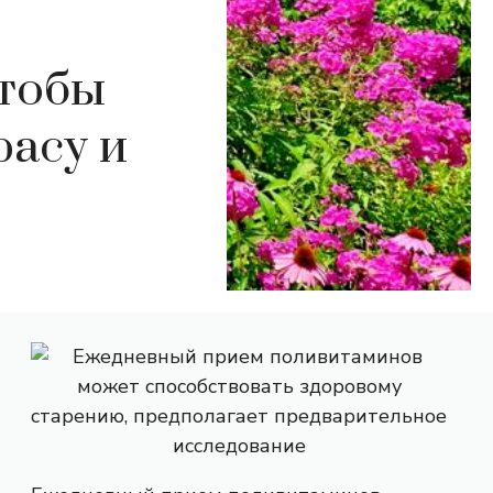
чтобы
расу и