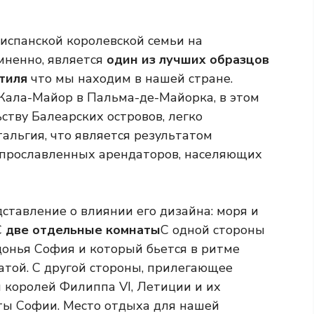
испанской королевской семьи на
омненно, является
один из лучших образцов
тиля
что мы находим в нашей стране.
Кала-Майор в Пальма-де-Майорка, в этом
тву Балеарских островов, легко
альгия, что является результатом
 прославленных арендаторов, населяющих
ставление о влиянии его дизайна: моря и
С
две отдельные комнаты
С одной стороны
донья София и который бьется в ритме
атой. С другой стороны, прилегающее
 королей Филиппа VI, Летиции и их
ты Софии. Место отдыха для нашей