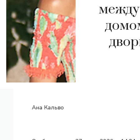
между
домо
двор
Ана Кальво