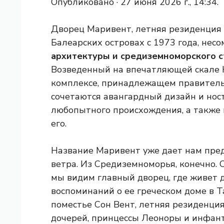
Опубликовано ·
27 июня 2026 г., 14:34.
Дворец Маривент, летняя резиденция 
Балеарских островах с 1973 года, нес
архитектуры и средиземноморского с
Возведенный на впечатляющей скале 
комплексе, принадлежащем правительс
сочетаются авангардный дизайн и ност
любопытного происхождения, а также
его.
Название Маривент уже дает нам пред
ветра. Из Средиземноморья, конечно. 
мы видим главный дворец, где живет 
воспоминаний о ее греческом доме в Т
поместье Сон Вент, летняя резиденция
дочерей, принцессы Леоноры и инфан