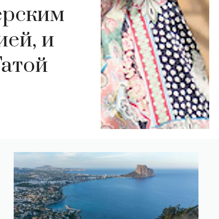
ерским
ей, и
Татой