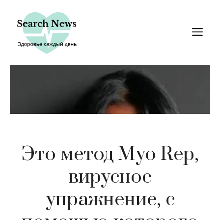
Перейти
к
М
содержимому
Это метод Myo Rep,
вирусное
упражнение, с