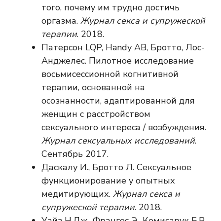
того, почему им трудно достичь
оргазма.
Журнал секса и супружеской
терапии
. 2018.
Патерсон LQP, Handy AB, Бротто, Лос-
Анджелес. Пилотное исследование
восьмисессионной когнитивной
терапии, основанной на
осознанности, адаптированной для
женщин с расстройством
сексуального интереса / возбуждения.
Журнал сексуальных исследований
.
Сентябрь 2017.
Даскалу И., Бротто Л. Сексуальное
функционирование у опытных
медитирующих.
Журнал секса и
супружеской терапии
. 2018.
Уайз Н.Дж., Франгос Э., Комисарук Б.Р.