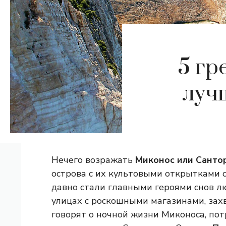
5 гр
луч
Нечего возражать
Миконос или Санто
острова с их культовыми открытками 
давно стали главными героями снов л
улицах с роскошными магазинами, зах
говорят о ночной жизни Миконоса, по