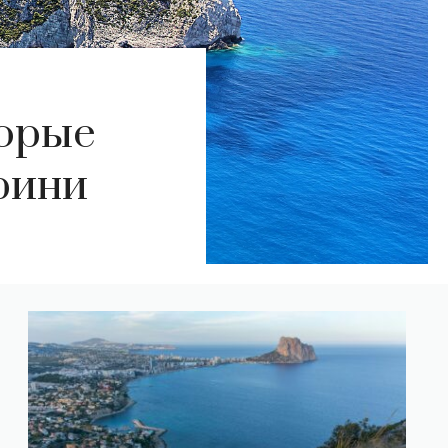
торые
рини