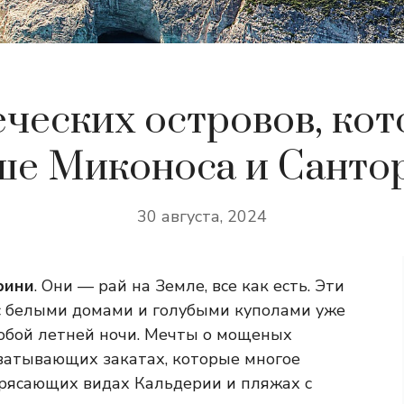
еческих островов, ко
ше Миконоса и Санто
30 августа, 2024
рини
. Они — рай на Земле, все как есть. Эти
с белыми домами и голубыми куполами уже
юбой летней ночи. Мечты о мощеных
ватывающих закатах, которые многое
трясающих видах Кальдерии и пляжах с