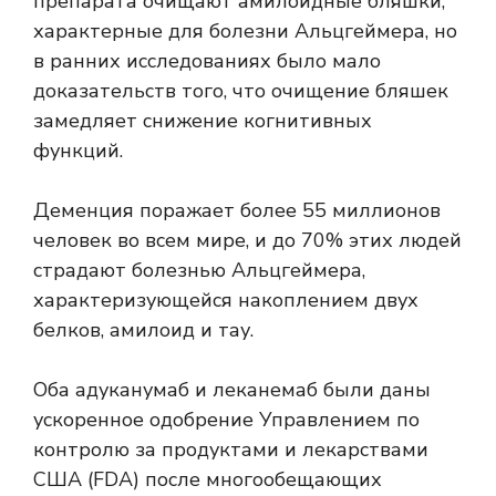
препарата очищают амилоидные бляшки,
характерные для болезни Альцгеймера, но
в ранних исследованиях было мало
доказательств того, что очищение бляшек
замедляет снижение когнитивных
функций.
Деменция поражает более
55 миллионов
человек
во всем мире, и до 70% этих людей
страдают болезнью Альцгеймера,
характеризующейся накоплением двух
белков,
амилоид
и
тау
.
Оба
адуканумаб
и
леканемаб
были даны
ускоренное одобрение
Управлением по
контролю за продуктами и лекарствами
США (FDA) после многообещающих