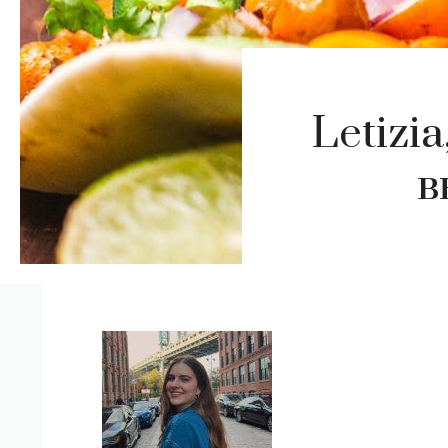
Letizi
в