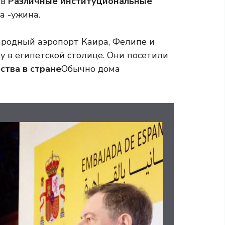
 в
Различные институциональные
а -ужина.
ародный аэропорт Каира, Фелипе и
 в египетской столице. Они посетили
ства в стране
Обычно дома