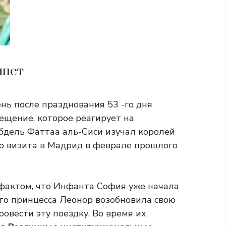
ипет
ень после празднования 53 -го дня
ещение, которое реагирует на
бдель Фаттаа аль-Сиси изучал королей
о визита в Мадрид в феврале прошлого
фактом, что Инфанта София уже начала
что принцесса Леонор возобновила свою
ровести эту поездку. Во время их