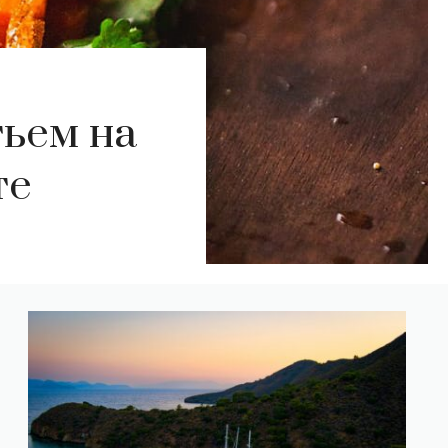
тьем на
те