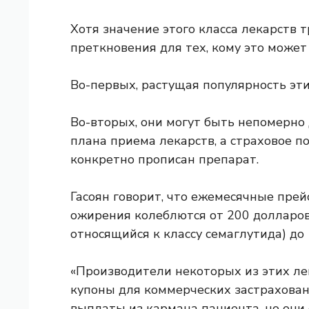
Хотя значение этого класса лекарств 
преткновения для тех, кому это может
Во-первых, растущая популярность эт
Во-вторых, они могут быть непомерно 
плана приема лекарств, а страховое по
конкретно прописан препарат.
Гасоян говорит, что ежемесячные пре
ожирения колеблются от 200 долларо
относящийся к классу семаглутида) до
«Производители некоторых из этих л
купоны для коммерческих застрахован
выплаты из кармана пациента, но они