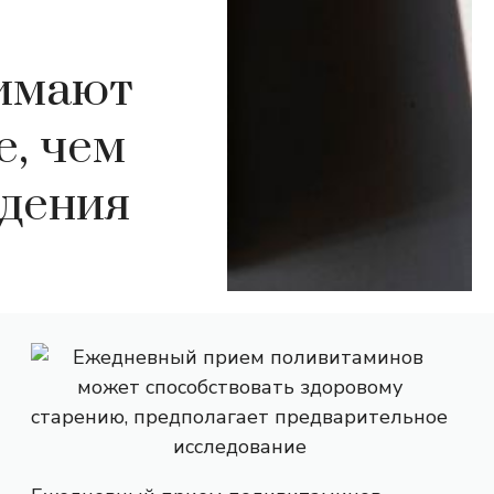
нимают
е, чем
удения