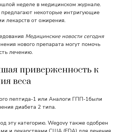
ошлой неделе в медицинском журнале.
ни предлагают некоторые интригующие
ии лекарств от ожирения.
ледования
Медицинские новости сегодня
нения нового препарата могут помочь
сть лечению.
чшая приверженность к
ия веса
ого пептида-1 или
Аналоги ГПП-1
были
ения диабета 2 типа.
од эту категорию. Wegovy также одобрен
ами и лекарствами США (FDA) для лечения