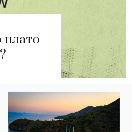
о плато
?