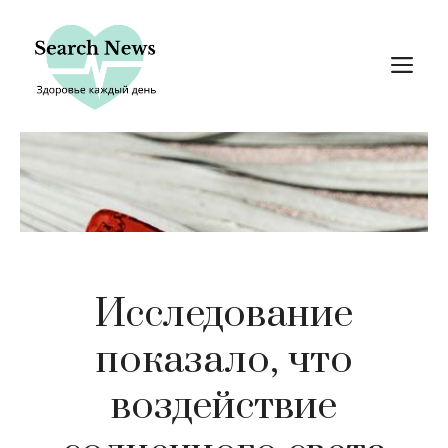
Перейти
к
М
содержимому
Исследование
показало, что
воздействие