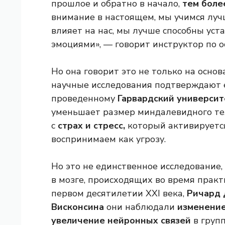
прошлое и обратно в начало,
тем боле
внимание в настоящем, мы учимся лучш
влияет на нас, мы лучше способны уст
эмоциями», — говорит инструктор по о
Но она говорит это не только на осно
научные исследования подтверждают е
проведенному
Гарвардский университ
уменьшает размер миндалевидного тел
с
страх и стресс,
который активируетс
воспринимаем как угрозу.
Но это не единственное исследование
в мозге, происходящих во время практи
первом десятилетии XXI века,
Ричард 
Висконсина
они наблюдали
изменение
увеличение нейронных связей
в групп