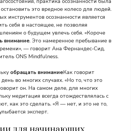
агосостояния, практика осознанности была
остановить это вредное колесо для людей.
ых инструментов осознанности является
ть себя в настоящее, не позволяя
лениям о будущем увлечь себя. «Короче
ь внимание
. Это намеренное пребывание в
ремени», — говорит Ана Фернандес-Сид,
итель ONS Mindfulness.
льку
обращать внимание
Как говорит
день во многих случаях. «Но то, что это
 говорит он. На самом деле, для многих
льку медитация всегда отождествлялась с
ают, как это сделать. «Я — нет, и это не то,
улыбается эксперт.
ции для начинающих.