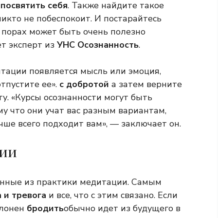
 посвятить себя
. Также найдите такое
 никто не побеспокоит. И постарайтесь
х порах может быть очень полезно
ет эксперт из
УНС Осознанность
.
дитации появляется мысль или эмоция,
тпустите ее».
с добротой
а затем верните
у. «Курсы осознанности могут быть
у что они учат вас разным вариантам,
чше всего подходит вам», — заключает он.
ции
нные из практики медитации. Самым
а
и тревога
и все, что с этим связано. Если
клонен
бродить
обычно идет из будущего в