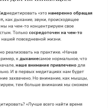
Сид
медитировать «это
намеренно обращая
т,
как дыхание, звуки, происходящее
и мы на чем-то концентрируем свое
устым. Только
сосредоточен на чем-то
в нашей повседневной жизни.
жно реализовать на практике. «Начав
пример, к
дыхание
самое нормальное, что
начале,
наше внимание привлечено
для
ьно. И в первых медитациях нам будет
ние захвачено. Но внимание, как мышцы,
тируем, тем больше внимания мы сможем
дитировать? «Лучше всего найти время